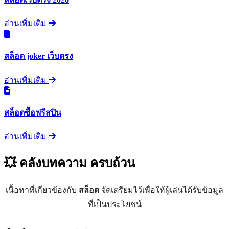
อ่านเพิ่มเติม
สล็อต joker เว็บตรง
อ่านเพิ่มเติม
สล็อตซื้อฟรีสปิน
อ่านเพิ่มเติม
💥 คลังบทความ
ครบถ้วน
เนื้อหาที่เกี่ยวข้องกับ
สล็อต
จัดเตรียมไว้เพื่อให้ผู้เล่นได้รับข้อมูล
ที่เป็นประโยชน์