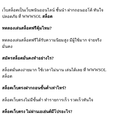
เว็บสล็อตเป็นเว็บพนันออนไลน์ ชั้นนำ ฝากถอนออโต้ ทันใจ
ปลอดภัย ที่ WWWSOL
สล็อต
ทดลองเล่นสล็อตฟรีคุ้มไหม?
ทดลองเล่นสล็อตฟรีได้รับความนิยมสูง มีผู้ใช้มาก จ่ายจริง
มั่นคง
สมัครสล็อตมั่นคงทำอย่างไร?
สล็อตมั่นคงง่ายมาก ใช้เวลาไม่นาน เล่นได้เลย ที่ WWWSOL
สล็อต
สล็อตเว็บตรงฝากถอนขั้นต่ำเท่าไหร่?
สล็อตเว็บตรงไม่มีขั้นต่ำ ทำรายการเร็ว รวดเร็วทันใจ
สล็อตเว็บตรง ไม่ผ่านเอเย่นต์มีโปรอะไร?