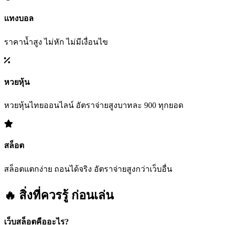
แทงบอล
ราคาน้ำสูง ไม่หัก ไม่มีเงื่อนไข
หวยหุ้น
หวยหุ้นไทยออนไลน์ อัตราจ่ายสูงบาทละ 900 ทุกยอด
สล็อต
สล็อตแตกง่าย ถอนได้จริง อัตราจ่ายสูงกว่าเว็บอื่น
🔥 สิ่งที่ควรรู้
ก่อนเล่น
เว็บสล็อตคืออะไร?