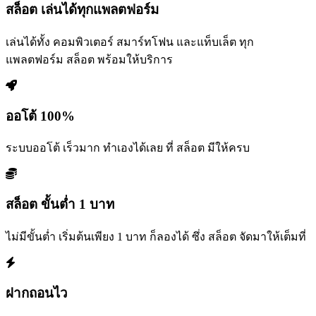
สล็อต เล่นได้ทุกแพลตฟอร์ม
เล่นได้ทั้ง คอมพิวเตอร์ สมาร์ทโฟน และแท็บเล็ต ทุก
แพลตฟอร์ม สล็อต พร้อมให้บริการ
ออโต้ 100%
ระบบออโต้ เร็วมาก ทำเองได้เลย ที่ สล็อต มีให้ครบ
สล็อต ขั้นต่ำ 1 บาท
ไม่มีขั้นต่ำ เริ่มต้นเพียง 1 บาท ก็ลองได้ ซึ่ง สล็อต จัดมาให้เต็มที่
ฝากถอนไว