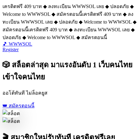
เครดิตฟรี 409 บาท ◆ ลงทะเบียน WWWSOL เลย ◆ ปลอดภัย ◆
Welcome to WWWSOL ◆ สมัครตอนนี้
เครดิตฟรี 409 บาท ◆ ลง
ทะเบียน WWWSOL เลย ◆ ปลอดภัย ◆ Welcome to WWWSOL ◆
สมัครตอนนี้
เครดิตฟรี 409 บาท ◆ ลงทะเบียน WWWSOL เลย ◆
ปลอดภัย ◆ Welcome to WWWSOL ◆ สมัครตอนนี้
🎵 WWWSOL
Register
🎲 สล็อตล่าสุด มาแรงอันดับ 1 เว็บคนไทย
เข้าใจคนไทย
ออโต้ทันที ไม่ล็อคยูส
👑 สมัครตอนนี้
🎬 สมาชิกใหม่รับทันที เครดิตฟรีเลย