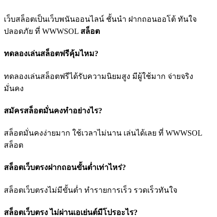
เว็บสล็อตเป็นเว็บพนันออนไลน์ ชั้นนำ ฝากถอนออโต้ ทันใจ
ปลอดภัย ที่ WWWSOL
สล็อต
ทดลองเล่นสล็อตฟรีคุ้มไหม?
ทดลองเล่นสล็อตฟรีได้รับความนิยมสูง มีผู้ใช้มาก จ่ายจริง
มั่นคง
สมัครสล็อตมั่นคงทำอย่างไร?
สล็อตมั่นคงง่ายมาก ใช้เวลาไม่นาน เล่นได้เลย ที่ WWWSOL
สล็อต
สล็อตเว็บตรงฝากถอนขั้นต่ำเท่าไหร่?
สล็อตเว็บตรงไม่มีขั้นต่ำ ทำรายการเร็ว รวดเร็วทันใจ
สล็อตเว็บตรง ไม่ผ่านเอเย่นต์มีโปรอะไร?