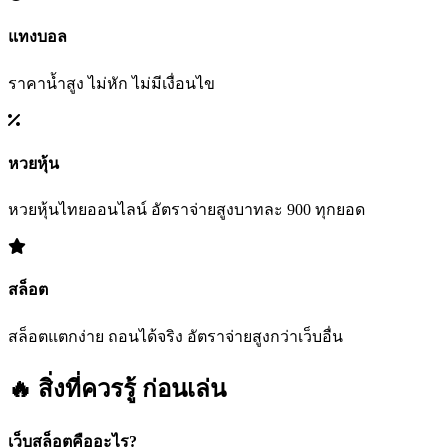
แทงบอล
ราคาน้ำสูง ไม่หัก ไม่มีเงื่อนไข
หวยหุ้น
หวยหุ้นไทยออนไลน์ อัตราจ่ายสูงบาทละ 900 ทุกยอด
สล็อต
สล็อตแตกง่าย ถอนได้จริง อัตราจ่ายสูงกว่าเว็บอื่น
🔥 สิ่งที่ควรรู้
ก่อนเล่น
เว็บสล็อตคืออะไร?