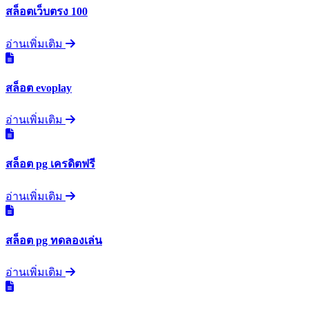
สล็อตเว็บตรง 100
อ่านเพิ่มเติม
สล็อต evoplay
อ่านเพิ่มเติม
สล็อต pg เครดิตฟรี
อ่านเพิ่มเติม
สล็อต pg ทดลองเล่น
อ่านเพิ่มเติม