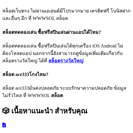
สล็อตเว็บตรง ไม่ผ่านเอเย่นต์มีโปรมากมาย เครดิตฟรี โบนัสฝาก
และอื่นๆ อีก ที่ WWWSOL สล็อต
สล็อตทดลองเล่น ซื้อฟรีสปินเล่นผ่านแอปได้ไหม?
สล็อตทดลองเล่น ซื้อฟรีสปินเล่นได้ทุกเครื่อง iOS Android ไม่
ต้องโหลดแอป นอกจากนี้ยังสามารถดูข้อมูลเพิ่มเติมเกี่ยวกับ
สล็อตรางวัลใหญ่ ได้ที่
สล็อตรางวัลใหญ่
สล็อต ace333โกงไหม?
สล็อต ace333มั่นคงปลอดภัย ระบบรักษาความปลอดภัย ข้อมูล
ไม่รั่วไหล ที่ WWWSOL
สล็อต
🎲 เนื้อหาแนะนำ
สำหรับคุณ