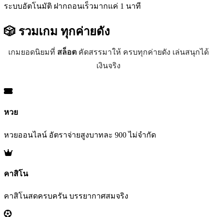
ระบบอัตโนมัติ ฝากถอนเร็วมากแค่ 1 นาที
🎲 รวมเกม
ทุกค่ายดัง
เกมยอดนิยมที่
สล็อต
คัดสรรมาให้ ครบทุกค่ายดัง เล่นสนุกได้
เงินจริง
หวย
หวยออนไลน์ อัตราจ่ายสูงบาทละ 900 ไม่จำกัด
คาสิโน
คาสิโนสดครบครัน บรรยากาศสมจริง