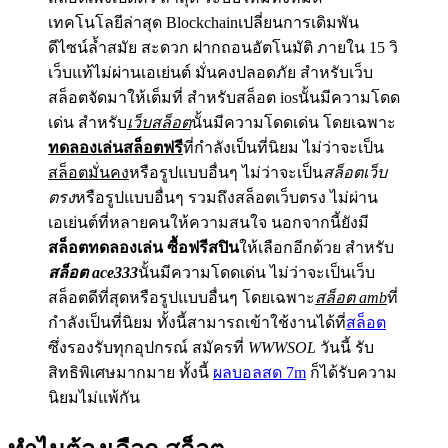
เทคโนโลยีล่าสุด Blockchainเปลี่ยนการเดิมพัน
ดีไซน์ล้ำสมัย สะดวก ฝากถอนอัตโนมัติ ภายใน 15 วิ
เว็บแท้ไม่ผ่านเอเย่นต์ มั่นคงปลอดภัย สำหรับเว็บ
สล็อตจัดมาให้เต็มที่ สำหรับสล็อต iosนั้นมีความโดด
เด่น สำหรับ
เว็บสล็อต
นั้นมีความโดดเด่น โดยเฉพาะ
ทดลองเล่นสล็อตฟรี
ที่กำลังเป็นที่นิยม ไม่ว่าจะเป็น
สล็อตมั่นคง
หรือรูปแบบอื่นๆ ไม่ว่าจะเป็น
สล็อตเว็บ
ตรง
หรือรูปแบบอื่นๆ รวมถึงสล็อตเว็บตรง ไม่ผ่าน
เอเย่นต์ที่หลายคนให้ความสนใจ นอกจากนี้ยังมี
สล็อตทดลองเล่น ซื้อฟรีสปิน
ให้เลือกอีกด้วย สำหรับ
สล็อต ace333
นั้นมีความโดดเด่น ไม่ว่าจะเป็นเว็บ
สล็อตดีที่สุดหรือรูปแบบอื่นๆ โดยเฉพาะ
สล็อต amb
ที่
กำลังเป็นที่นิยม ทั้งนี้สามารถเข้าใช้งานได้ที่
สล็อต
ซึ่งรองรับทุกอุปกรณ์ สมัครที่
WWWSOL
วันนี้ รับ
สิทธิพิเศษมากมาย ทั้งนี้
ผลบอลสด 7m
ก็ได้รับความ
นิยมไม่แพ้กัน