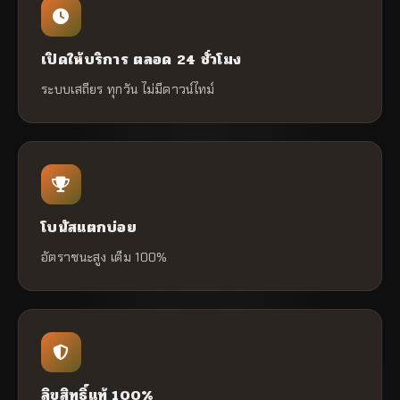
เปิดให้บริการ ตลอด 24 ชั่วโมง
ระบบเสถียร ทุกวัน ไม่มีดาวน์ไทม์
โบนัสแตกบ่อย
อัตราชนะสูง เต็ม 100%
ลิขสิทธิ์แท้ 100%