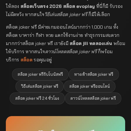
ให้ลอง
สล็อตเว็บตรง 2026 สล็อต evoplay
ที่นี่ก็มี รับรอง
ไม่ผิดหวัง หากสนใจ
วิธีเล่นสล็อต joker ฟรี
ก็มีให้เลือก
สล็อต joker ฟรี มีค่ายเกมออนไลน์มากกว่า 1,000 เกม ทั้ง
สล็อต บาคาร่า กีฬา หวย แตกใช้งานง่าย ทำธุรกรรมสะดวก
มากกว่าสล็อต joker ฟรี เรายังมี
สล็อต jili ทดลองเล่น
พร้อม
ให้บริการ หากสนใจ
ดาวน์โหลดสล็อต joker ฟรี
ก็พร้อม
บริการ
สล็อต
รอคุณอยู่
สล็อต joker ฟรีรับโบนัสฟรี
ทางเข้าสล็อต joker ฟรี
วิธีเล่นสล็อต joker ฟรี
สล็อต joker ฟรีออนไลน์
สล็อต joker ฟรี 24 ชั่วโมง
ดาวน์โหลดสล็อต joker ฟรี