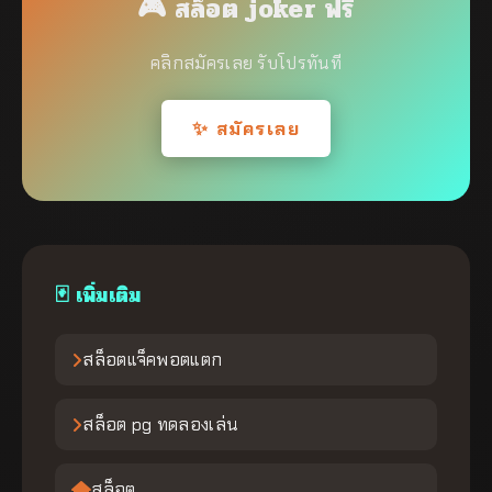
🎮 สล็อต joker ฟรี
คลิกสมัครเลย รับโปรทันที
✨ สมัครเลย
🃏 เพิ่มเติม
สล็อตแจ็คพอตแตก
สล็อต pg ทดลองเล่น
สล็อต