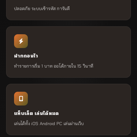
ปลอดภัย ระบบเข้ารหัส การันตี
ฝากถอนไว
ทำรายการเริ่ม 1 บาท ออโต้ภายใน 15 วินาที
แท็บเล็ต เล่นได้หมด
เล่นได้ทั้ง iOS Android PC เล่นผ่านเว็บ