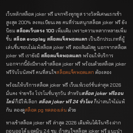
เว็บหลักสล็อต joker ฟรี แจกจริงทุกยูส รางวัลพิเศษแรกเข้า
สูงสุด 200% ลงทะเบียนเลย คนที่ร่วมสนุกสล็อต joker ฟรี ยัง
นิยม
สล็อตเว็บตรง 100
เพิ่มเติม เพราะความหลากหลายเพิ่ม
ขึ้น
สล็อต evoplay สล็อตแจ็คพอตแตก
เป็นอีกประเภทที่ผู้
เล่นชื่นชอบไม่แพ้สล็อต joker ฟรี ลองสัมผัสดู นอกจากสล็อต
joker ฟรี เรายังมี
สล็อตแจ็คพอตแตก
พร้อมให้บริการ
นอกจากนี้ยังมีทางเข้าสล็อต joker ฟรี พร้อมด้วยสล็อต joker
ฟรีรับโบนัสฟรี คนที่สนใจ
สล็อตแจ็คพอตแตก
ต้องลอง
พร้อมให้บริการสล็อต joker ฟรี เว็บแท้เวอร์ชั่นล่าสุด 2026
มั่นคง จ่ายจริง โปรโมชั่นทุกวัน สำหรับ
สล็อต joker ฟรีออน
ไลน์
ก็มีให้เลือก
สล็อต joker ฟรี 24 ชั่วโมง
ก็น่าสนใจไม่แพ้
กัน ลองดู
สล็อต pg ทดลองเล่น
ด้วย
ทางเข้าสล็อต joker ฟรี ล่าสุด 2026 เดิมพันได้เงินจริง ฝาก
ถอนออโต้ แอดมิน 24 ชม. ถ้าสนใจสล็อต joker ฟรี แนะนำ