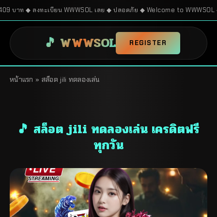
ี 409 บาท ◆ ลงทะเบียน WWWSOL เลย ◆ ปลอดภัย ◆ Welcome to WWWSOL ◆ 
🎵 WWWSOL
REGISTER
หน้าแรก
» สล็อต jili ทดลองเล่น
🎵 สล็อต jili ทดลองเล่น เครดิตฟรี
ทุกวัน