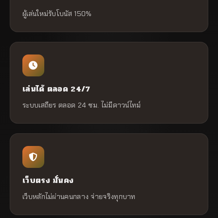
ผู้เล่นใหม่รับโบนัส 150%
เล่นได้ ตลอด 24/7
ระบบเสถียร ตลอด 24 ชม. ไม่มีดาวน์ไทม์
เว็บตรง มั่นคง
เว็บหลักไม่ผ่านคนกลาง จ่ายจริงทุกบาท