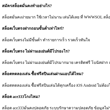
สมัครสล็อตมั่นคงทำอย่างไร?
สล็อตมั่นคงง่ายมาก ใช้เวลาไม่นาน เล่นได้เลย ที่ WWWSOL สล็
สล็อตเว็บตรงฝากถอนขั้นต่ำเท่าไหร่?
สล็อตเว็บตรงไม่มีขั้นต่ำ ทำรายการเร็ว รวดเร็วทันใจ
สล็อตเว็บตรง ไม่ผ่านเอเย่นต์มีโปรอะไร?
สล็อตเว็บตรง ไม่ผ่านเอเย่นต์มีโปรมากมาย เครดิตฟรี โบนัสฝาก
สล็อตทดลองเล่น ซื้อฟรีสปินเล่นผ่านแอปได้ไหม?
สล็อตทดลองเล่น ซื้อฟรีสปินเล่นได้ทุกเครื่อง iOS Android ไม่ต้อ
สล็อต ace333โกงไหม?
สล็อต ace333มั่นคงปลอดภัย ระบบรักษาความปลอดภัย ข้อมูลไม่