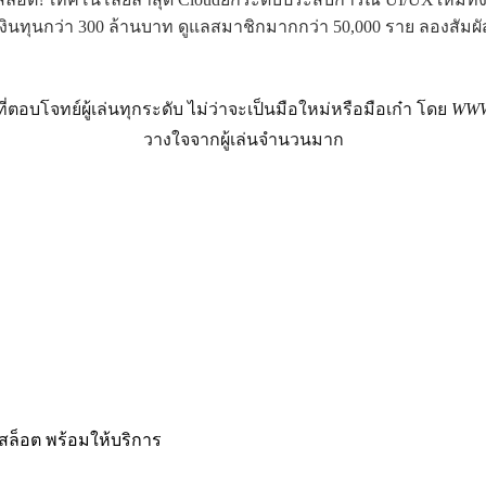
งินทุนกว่า 300 ล้านบาท ดูแลสมาชิกมากกว่า 50,000 ราย ลองสัมผั
่ตอบโจทย์ผู้เล่นทุกระดับ ไม่ว่าจะเป็นมือใหม่หรือมือเก๋า โดย
WW
วางใจจากผู้เล่นจำนวนมาก
สล็อต พร้อมให้บริการ