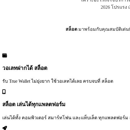
2026 โปรแรง เ
สล็อต
มาพร้อมกับคุณสมบัติเด่นที
วอเลทฝากได้ สล็อต
รับ True Wallet ไม่ยุ่งยาก ใช้วอเลทได้เลย ครบจบที่ สล็อต
สล็อต เล่นได้ทุกแพลตฟอร์ม
เล่นได้ทั้ง คอมพิวเตอร์ สมาร์ทโฟน และแท็บเล็ต ทุกแพลตฟอร์ม 