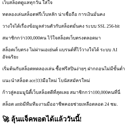
เว็บสล็อตดูแลทุกวัน ใส่ใจ
ทดลองเล่นสล็อตฟรีเว็บหลัก น่าเชื่อถือ การเงินมั่นคง
วางใจได้เรื่องข้อมูลส่วนตัวกับสล็อตมั่นคง ระบบ SSL 256-bit
สมาชิกกว่า100,000คน ไว้ใจสล็อตเว็บตรงตลอดมา
สล็อตเว็บตรง ไม่ผ่านเอเย่นต์ แบรนด์ที่ไว้วางใจได้ ระบบ AI
อัจฉริยะ
เริ่มต้นกับสล็อตทดลองเล่น ซื้อฟรีสปินง่ายๆ ฝากถอนไม่มีขั้นต่ำ
แนะนำสล็อต ace333มือใหม่ โบนัสสมัครใหม่
ก้าวสู่คอมมูนิตี้เว็บสล็อตดีที่สุดเลย สมาชิกกว่า100,000คนที่นี่
สล็อต ambมีทีมทีมงานมืออาชีพคอยช่วยเหลือตลอด 24 ชม.
🚀 ลุ้นแจ็คพอตได้แล้ววันนี้!