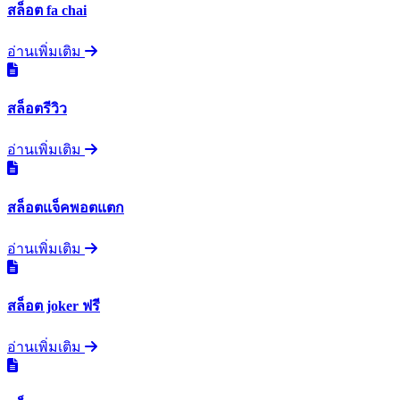
สล็อต fa chai
อ่านเพิ่มเติม
สล็อตรีวิว
อ่านเพิ่มเติม
สล็อตแจ็คพอตแตก
อ่านเพิ่มเติม
สล็อต joker ฟรี
อ่านเพิ่มเติม