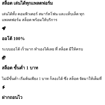
สล็อต เล่นได้ทุกแพลตฟอร์ม
เล่นได้ทั้ง คอมพิวเตอร์ สมาร์ทโฟน และแท็บเล็ต ทุก
แพลตฟอร์ม สล็อต พร้อมให้บริการ
ออโต้ 100%
ระบบออโต้ เร็วมาก ทำเองได้เลย ที่ สล็อต มีให้ครบ
สล็อต ขั้นต่ำ 1 บาท
ไม่มีขั้นต่ำ เริ่มต้นเพียง 1 บาท ก็ลองได้ ซึ่ง สล็อต จัดมาให้เต็มที่
ฝากถอนไว