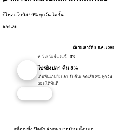
รีโหลดโบนัส 99% ทุกวัน ไม่อั้น
ลองเลย
วันเสาร์ที่ 8 ส.ค. 2569
8%
โปรโมชั่นวันนี้
โปรยิงปลา คืน 8%
เดิมพันเกมยิงปลา รับคืนยอดเสีย 8% ทุกวัน
ถอนได้ทันที
รับโปรนี้
สล็อตเพิ่งเปิดตัว ล่าสุด ระบบใหม่ทั้งหมด