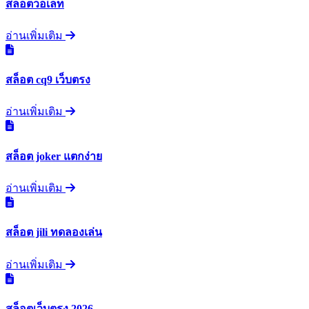
สล็อตวอเลท
อ่านเพิ่มเติม
สล็อต cq9 เว็บตรง
อ่านเพิ่มเติม
สล็อต joker แตกง่าย
อ่านเพิ่มเติม
สล็อต jili ทดลองเล่น
อ่านเพิ่มเติม
สล็อตเว็บตรง 2026